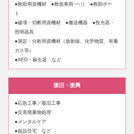
●救助用資機材 ●救急車両･ヘリ ●救助ボー
ト
●破壊・切断用資機材 ●搬送機器 ●投光器・
照明器具
●測定・分析用資機材（放射線、化学物質、有毒
ガス等）
●AED・蘇生器 など
復旧・復興
●応急工事／復旧工事
●災害廃棄物処理
●メンタルケア
●仮設住宅 など