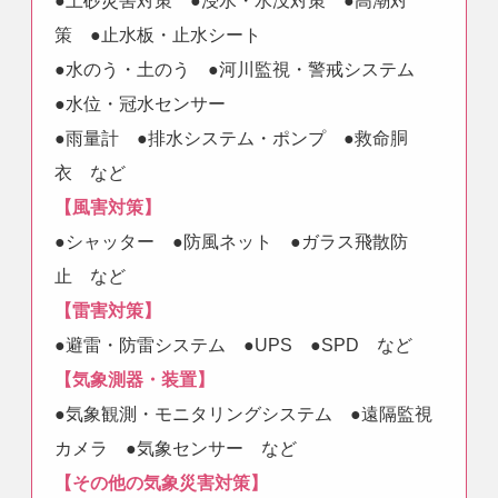
●土砂災害対策 ●浸水・水没対策 ●高潮対
策 ●止水板・止水シート
●水のう・土のう ●河川監視・警戒システム
●水位・冠水センサー
●雨量計 ●排水システム・ポンプ ●救命胴
衣 など
【風害対策】
●シャッター ●防風ネット ●ガラス飛散防
止 など
【雷害対策】
●避雷・防雷システム ●UPS ●SPD など
【気象測器・装置】
●気象観測・モニタリングシステム ●遠隔監視
カメラ ●気象センサー など
【その他の気象災害対策】