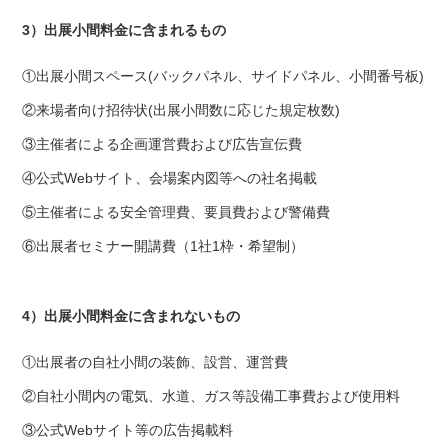
3）出展小間料金に含まれるもの
①出展小間スペース(バックパネル、サイドパネル、小間番号板)
②来場者向け招待状(出展小間数に応じた規定枚数)
③主催者による企画運営費および広告宣伝費
④公式Webサイト、会場案内図等への社名掲載
⑤主催者による安全管理費、要員費および警備費
⑥出展者セミナー開講費（1社1枠・希望制）
4）出展小間料金に含まれないもの
①出展者の自社小間の装飾、設営、運営費
②自社小間内の電気、水道、ガス等設備工事費および使用料
③公式Webサイト等の広告掲載料