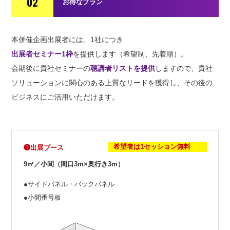
02
お得なプラン
本併催企画出展者には、1社につき
出展者セミナー1枠
を提供します（希望制、先着順）。
会期後に貴社セミナーの
聴講者リストを提供
しますので、貴社
ソリューションに関心のある上質なリードを獲得し、その後の
ビジネスにご活用いただけます。
希望者は1セッション無料
❶出展ブース
9㎡／小間（間口3m×奥行き3m）
●サイドパネル・バックパネル
●小間番号板