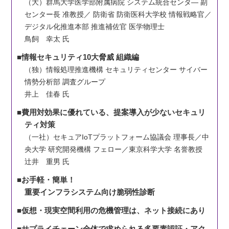
（大）群馬大学医学部附属病院 システム統合センタ― 副
センター長 准教授／ 防衛省 防衛医科大学校 情報戦略官／
デジタル化推進本部 推進補佐官 医学物理士
鳥飼 幸太 氏
■情報セキュリティ10大脅威 組織編
（独）情報処理推進機構 セキュリティセンター サイバー
情勢分析部 調査グループ
井上 佳春 氏
■費用対効果に優れている、提案導入が少ないセキュリ
ティ対策
（一社）セキュアIoTプラットフォーム協議会 理事長／
中
央大学 研究開発機構 フェロー／東京科学大学 名誉教授
辻井 重男 氏
■お手軽・簡単！
重要インフラシステム向け脆弱性診断
■仮想・現実空間利用の危機管理は、ネット接続にあり
■サプライチェーン全体で求められる多要素認証・アク