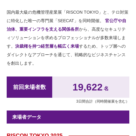
国内最大級の危機管理産業展「RISCON TOKYO」と、テロ対策
に特化した唯一の専門展「SEECAT」を同時開催。
官公庁や自
治体、重要インフラを支える関係各所
から、高度なセキュリテ
ィソリューションを求めるプロフェッショナルが多数来場しま
す。
決裁権を持つ経営層も幅広く来場
するため、トップ層への
ダイレクトなアプローチを通じて、戦略的なビジネスチャンス
を創出します。
19,622
前回来場者数
名
3日間合計（同時開催展を含む）
来場者データ
RISCON TOKYO 2025