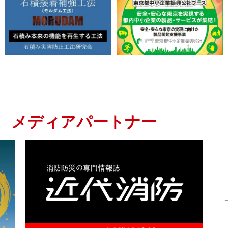
2025.06.24
【防災プラス】防災庁は 防災政策を推進する司令塔
2025.06.24
【防災情報新聞】北海道日本海沿岸「地震・津波被害
想定」
2025.06.11
【防災情報新聞】避難所を列車で運ぶ「災害支援列
車」
メディアパートナー
2025.06.11
【防災情報新聞】被災家屋に「安否確認トリアージキ
ット」
2025.06.11
【防災プラス】「土砂/洪水」合体氾濫 ハザードマッ
プ整備