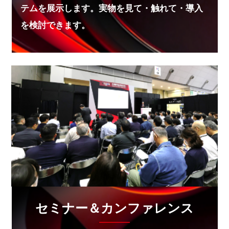
テムを展示します。実物を見て・触れて・導入
2025.11.26
【防災プラス】2026年出水期から「危険警報」新設
を検討できます。
2025.11.26
【防災情報新聞】プロ養成の火山防災研修 内閣府
2025.11.26
【防災情報新聞】水・トイレの都道府県間相互支援体
制
2025.11.11
【防災プラス】武雄市にハイブリッドパーク
「asobiba」
2025.11.11
【防災プラス】YAMAP流域地図に「小学校」なども
表示
セミナー＆カンファレンス
2025.11.11