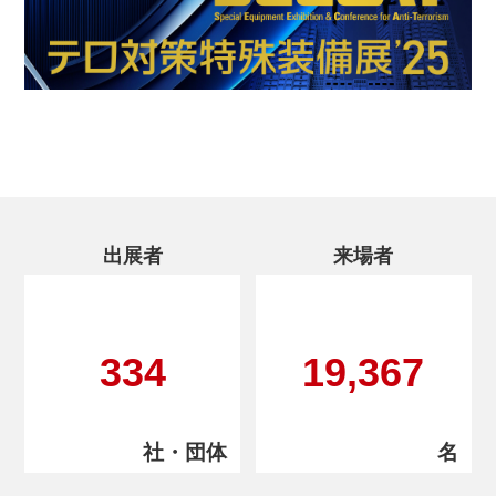
【防災情報新聞】岐阜県飛騨市の「防災士ガヤガヤ会
議」
2025.07.28
【防災プラス】おいしく食べる長期保存食「パスタ」
2025.07.28
【防災プラス】NY 極細長高層住宅の天敵 強風と施
工
出展者
来場者
2025.07.28
【防災情報新聞】防災教育とウェルビーイング
2025.07.28
334
19,367
【防災情報新聞】日本列島の縮図？ トカラ群発地震
2025.07.07
【防災プラス】アプリ「みやぎ防災」100万人登録へ
社・団体
名