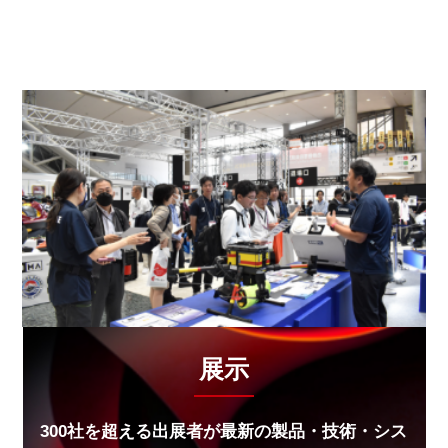
2026.01.07
【防災プラス】アースバッグハウスーー災害に強
い“土の家”
2026.01.07
【防災プラス】M7.5 震度6強 ⇒初の「後発地震注意
報」
2026.01.07
【防災情報新聞】地域防災の“死角”「酒場・居酒屋の
防災」
2026.01.07
【防災情報新聞】東北大学大学院に「災害科学コー
ス」新設
展示
2025.11.26
【防災プラス】「道路陥没」の予兆をとらえる NTT
300社を超える出展者が最新の製品・技術・シス