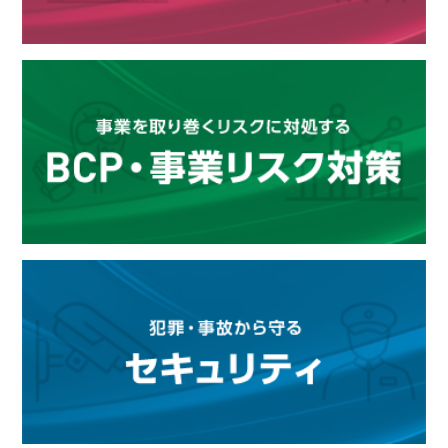
【防災プラス】弘前大学 産学官連携で「酷暑期避難
所演習」
2025.09.18
【防災プラス】パラサポ「あすチャレ！ Academy 防
災編」
2025.09.18
【防災情報新聞】WAC「記録的高温、温暖化の影響
で発生」
2025.09.18
【防災情報新聞】静岡竜巻 風速約75m/s／JEF3の突
風
2025.09.09
【防災プラス】パラメトリック保険 査定なしで保険
金