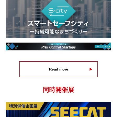
【防災情報新聞】令和6年能登半島地震 対策検証報告
2025.08.20
【防災情報新聞】東京都「強靭化プロジェクト
Upgrade I」
2025.08.04
【防災プラス】カムチャツカ半島沖地震 M8.7 津波警
報！
2025.08.04
Read more
【防災情報新聞】保育防災と乳幼児防災 地域も見守
る
2025.08.04
同時開催展
【防災プラス】あなたの家、安全？『地震に強い収
納』とは
2025.08.04