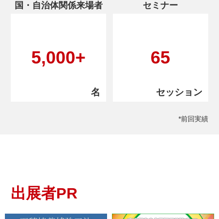
2025.07.07
国・自治体関係来場者
セミナー
【防災プラス】「災害女性学」― 助かる命を増や
す“学び”
2025.07.07
5,000
+
65
【防災情報新聞】2025 防災士功労者 4団体・7個人受
賞
2025.07.07
名
セッション
【防災情報新聞】2025防災白書「場所から人」支援
の転換
*前回実績
2025.06.24
【防災情報新聞】茶道×地震体験！ “動と静”を同時体
感
2025.06.24
出展者PR
【防災プラス】名工大「熱中症搬送者数予測Webサイ
ト」