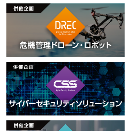
2025.09.09
【防災プラス】「情報災害リスク」と「防災共生」
2025.09.09
【防災情報新聞】NTT東日本「防災研究所」創設 CI
も刷新
2025.09.09
【防災情報新聞】石川県応援「能登の心と記憶を未来
に」
2025.08.20
【防災プラス】KNT-CTの「廃校を活用した防災事
業」
2025.08.20
【防災プラス】3.11メモリアルNW 続・震災伝承の
課題
2025.08.20