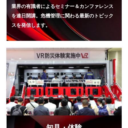
【防災情報新聞】防災士に「ウェザーニュースPro
業界の有識者によるセミナー＆カンファレンス
版」提供
を連日開講。危機管理に関わる最新のトピック
2025.11.11
スを発信します。
【防災情報新聞】旅して学ぶ防災＝「防災ツーリズ
ム」
2025.10.21
【防災プラス】危機管理産業展 高度なビジネスマッ
チング
2025.10.21
【防災プラス】災害時の人為災害「消費者トラブル」
2025.10.21
【防災情報新聞】KDDI AIで情報収集「防災マップ
ボード」
2025.10.21
知見・体験