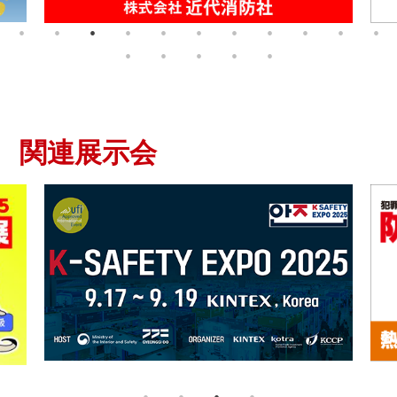
2025.06.11
【防災プラス】国交省『首都圏白書』より「防災力の
強化」
2025.06.03
【申請受付】安全・安心な東京の実現に向けた製品開
発支援事業(東京都中小企業振興公社)
関連展示会
2025.05.26
【防災情報新聞】沖縄旅は「台風安心特約2025」 星
野
2025.05.26
【防災プラス】主要国連防災会議、2027年に再び仙
台で
2025.05.26
【防災情報新聞】石川県 地震被害想定の見直しと対
策