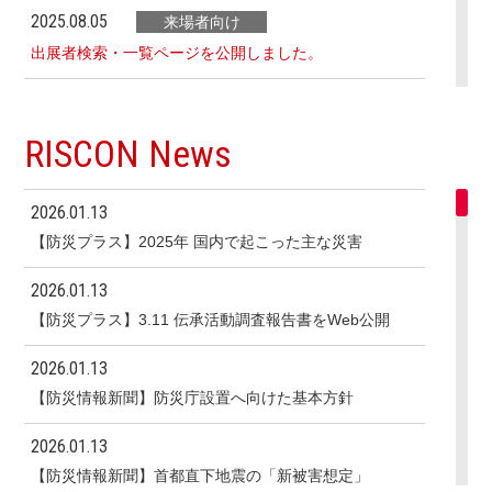
2025.08.05
来場者向け
出展者検索・一覧ページを公開しました。
2025.05.12
出展者向け
有料オプションの「角小間指定」は募集予定枠数に達し
RISCON News
たため、受付を停止しました。今後、新たにご案内でき
る場合もございますので、角小間指定をご希望の際は事
務局までご相談ください。
2026.01.13
【防災プラス】2025年 国内で起こった主な災害
2025.03.07
出展者向け
出展申込受付を開始しました。
2026.01.13
【防災プラス】3.11 伝承活動調査報告書をWeb公開
2025.03.07
お知らせ
RISCON TOKYO2025 公式Webサイトを公開しまし
2026.01.13
た。
【防災情報新聞】防災庁設置へ向けた基本方針
2026.01.13
【防災情報新聞】首都直下地震の「新被害想定」