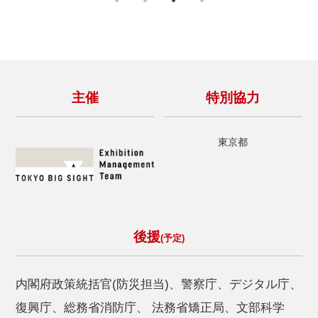
2025.05.26
【防災プラス】黒潮大蛇行 終息か
2025.05.19
【防災プラス】WNI 1kmメッシュの「熱中症情報」
主催
特別協力
2025.05.19
【防災情報新聞】智頭町「疎開保険」―「関係人口」
東京都
増へ
2025.05.19
【防災情報新聞】世界初、ドローンで雷誘発・誘導に
成功
後援
(予定)
2025.05.19
【防災プラス】新たな「火山灰予測情報」導入へ 気
象庁
内閣府政策統括官(防災担当)、警察庁、デジタル庁、
2025.05.08
復興庁、総務省消防庁、
法務省矯正局、文部科学